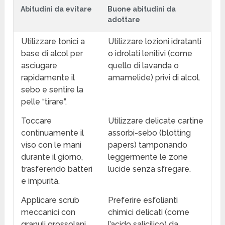
Abitudini da evitare
Buone abitudini da
adottare
Utilizzare tonici a
Utilizzare lozioni idratanti
base di alcol per
o idrolati lenitivi (come
asciugare
quello di lavanda o
rapidamente il
amamelide) privi di alcol.
sebo e sentire la
pelle “tirare”.
Toccare
Utilizzare delicate cartine
continuamente il
assorbi-sebo (blotting
viso con le mani
papers) tamponando
durante il giorno,
leggermente le zone
trasferendo batteri
lucide senza sfregare.
e impurità.
Applicare scrub
Preferire esfolianti
meccanici con
chimici delicati (come
granuli grossolani
l’acido salicilico) da