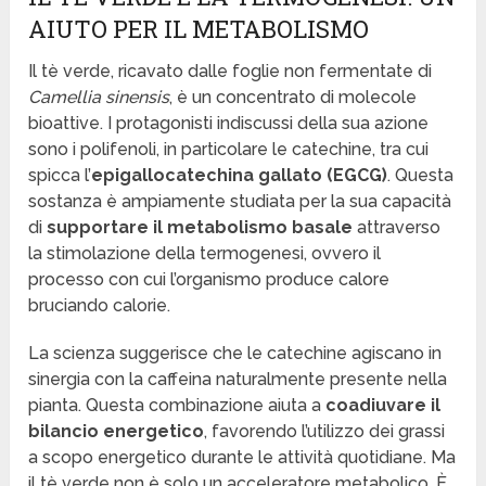
AIUTO PER IL METABOLISMO
Il tè verde, ricavato dalle foglie non fermentate di
Camellia sinensis
, è un concentrato di molecole
bioattive. I protagonisti indiscussi della sua azione
sono i polifenoli, in particolare le catechine, tra cui
spicca l’
epigallocatechina gallato (EGCG)
. Questa
sostanza è ampiamente studiata per la sua capacità
di
supportare il metabolismo basale
attraverso
la stimolazione della termogenesi, ovvero il
processo con cui l’organismo produce calore
bruciando calorie.
La scienza suggerisce che le catechine agiscano in
sinergia con la caffeina naturalmente presente nella
pianta. Questa combinazione aiuta a
coadiuvare il
bilancio energetico
, favorendo l’utilizzo dei grassi
a scopo energetico durante le attività quotidiane. Ma
il tè verde non è solo un acceleratore metabolico. È