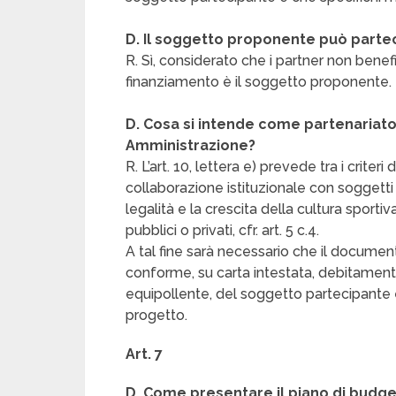
D. Il soggetto proponente può parteci
R. Sì, considerato che i partner non benef
finanziamento è il soggetto proponente.
D. Cosa si intende come partenariato 
Amministrazione?
R. L’art. 10, lettera e) prevede tra i criter
collaborazione istituzionale con soggett
legalità e la crescita della cultura sport
pubblici o privati, cfr. art. 5 c.4.
A tal fine sarà necessario che il document
conforme, su carta intestata, debitamente
equipollente, del soggetto partecipante e
progetto.
Art. 7
D. Come presentare il piano di budge