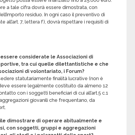
progetto possa essere finanziato fino a 25.000 euro.
re a tale cifra dovrà essere dimostrata, con
l’importo residuo. In ogni caso il preventivo di
ll’art. 7, lettera f), dovrà rispettare i requisiti di
 essere considerate le Associazioni di
ortive, tra cui quelle dilettantistiche e che
sociazioni di volontariato, i Forum?
dere statutariamente finalità lucrative (non è
bo), deve essere legalmente costituito da almeno 12
tatto con i soggetti beneficiari di cui all’art.5 c.1
aggregazioni giovanili che frequentano, da
rt.
bile dimostrare di operare abitualmente e
, con soggetti, gruppi e aggregazioni