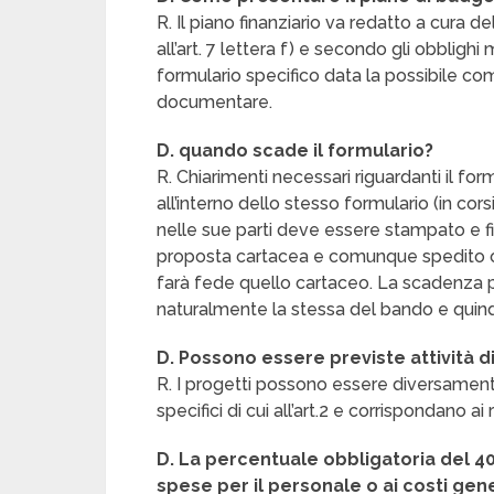
R. Il piano finanziario va redatto a cura d
all’art. 7 lettera f) e secondo gli obblighi
formulario specifico data la possibile com
documentare.
D. quando scade il formulario?
R. Chiarimenti necessari riguardanti il fo
all’interno dello stesso formulario (in co
nelle sue parti deve essere stampato e fir
proposta cartacea e comunque spedito on-
farà fede quello cartaceo. La scadenza p
naturalmente la stessa del bando e quindi
D. Possono essere previste attività 
R. I progetti possono essere diversamente
specifici di cui all’art.2 e corrispondano ai
D. La percentuale obbligatoria del 40%, d
spese per il personale o ai costi gene