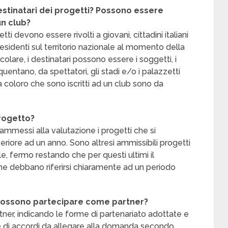
estinatari dei progetti?
Possono essere
un club?
etti devono essere rivolti a giovani, cittadini italiani
 residenti sul territorio nazionale al momento della
olare, i destinatari possono essere i soggetti, i
uentano, da spettatori, gli stadi e/o i palazzetti
sia coloro che sono iscritti ad un club sono da
rogetto?
 ammessi alla valutazione i progetti che si
riore ad un anno. Sono altresì ammissibili progetti
ale, fermo restando che per questi ultimi il
one debbano riferirsi chiaramente ad un periodo
ro possono partecipare come partner?
ner, indicando le forme di partenariato adottate e
e di accordi da allegare alla domanda secondo