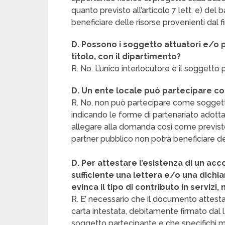
quanto previsto all’articolo 7 lett. e) del
beneficiare delle risorse provenienti dal 
D. Possono i soggetto attuatori e/o 
titolo, con il dipartimento?
R. No. L’unico interlocutore è il soggetto
D. Un ente locale può partecipare c
R. No, non può partecipare come soggett
indicando le forme di partenariato adotta
allegare alla domanda così come previsto d
partner pubblico non potrà beneficiare de
D. Per attestare l’esistenza di un acc
sufficiente una lettera e/o una dichi
evinca il tipo di contributo in serviz
R. E’ necessario che il documento attesta
carta intestata, debitamente firmato dal 
soggetto partecipante e che specifichi mo