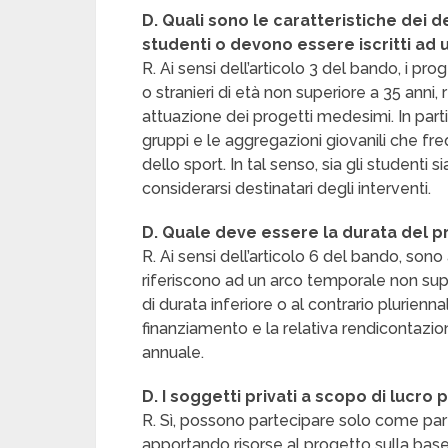
D. Quali sono le caratteristiche dei d
studenti o devono essere iscritti ad 
R. Ai sensi dell’articolo 3 del bando, i prog
o stranieri di età non superiore a 35 anni,
attuazione dei progetti medesimi. In partic
gruppi e le aggregazioni giovanili che freq
dello sport. In tal senso, sia gli studenti 
considerarsi destinatari degli interventi.
D. Quale deve essere la durata del p
R. Ai sensi dell’articolo 6 del bando, sono
riferiscono ad un arco temporale non supe
di durata inferiore o al contrario plurienn
finanziamento e la relativa rendicontazi
annuale.
D. I soggetti privati a scopo di luc
R. Sì, possono partecipare solo come part
apportando risorse al progetto sulla bas