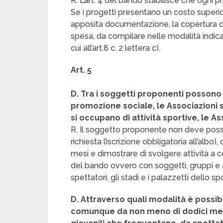
R. L’art. 4 del bando stabilisce che ogni 
Se i progetti presentano un costo superio
apposita documentazione, la copertura del
spesa, da compilare nelle modalità indicate a
cui all’art.8 c. 2 lettera c).
Art. 5
D. Tra i soggetti proponenti possono
promozione sociale, le Associazioni sp
si occupano di attività sportive, le As
R. Il soggetto proponente non deve posse
richiesta l’iscrizione obbligatoria all’al
mesi e dimostrare di svolgere attività a con
del bando ovvero con soggetti, gruppi e 
spettatori, gli stadi e i palazzetti dello spo
D. Attraverso quali modalità è possi
comunque da non meno di dodici mesi