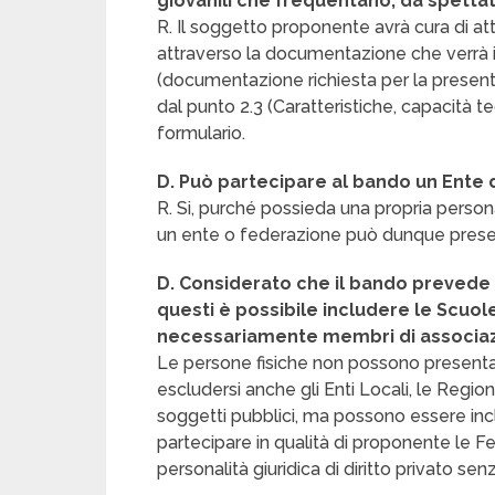
giovanili che frequentano, da spettator
R. Il soggetto proponente avrà cura di attes
attraverso la documentazione che verrà in
(documentazione richiesta per la presen
dal punto 2.3 (Caratteristiche, capacità t
formulario.
D. Può partecipare al bando un Ente 
R. Si, purché possieda una propria personal
un ente o federazione può dunque presen
D. Considerato che il bando prevede p
questi è possibile includere le Scuole
necessariamente membri di associazio
Le persone fisiche non possono presentar
escludersi anche gli Enti Locali, le Regioni
soggetti pubblici, ma possono essere inclus
partecipare in qualità di proponente le F
personalità giuridica di diritto privato senza