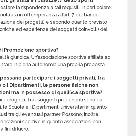
i, gli stadi e i palazzetti dello sport?
tare la rispondenza a tali requisiti, in particolare,
oltrata in ottemperanza all’art. 7 del bando
tazione dei progetti) e secondo quanto previsto
ecniche ed esperienze dei soggetti coinvolti) del
di Promozione sportiva?
ità giuridica. Un’associazione sportiva affiliata ad
tare in piena autonomia una propria proposta.
ossano partecipare i soggetti privati, tra
 o i Dipartimenti, le persone fisiche non
ni ma in possesso di qualifica sportiva?
e progetti. Tra i soggetti proponenti sono da
, le Scuole e i Dipartimenti universitari in quanto
i tra gli eventuali partner. Possono, inoltre,
ederazioni sportive in quanto associazioni con
 fini di lucro.