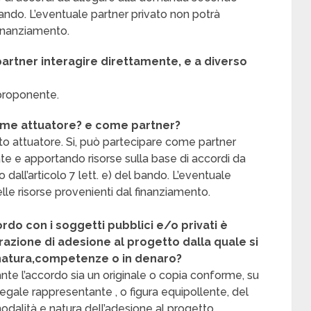
 bando. L’eventuale partner privato non potrà
finanziamento.
partner interagire direttamente, e a diverso
 proponente.
ome attuatore? e come partner?
o attuatore. Si, può partecipare come partner
te e apportando risorse sulla base di accordi da
all’articolo 7 lett. e) del bando. L’eventuale
lle risorse provenienti dal finanziamento.
ordo con i soggetti pubblici e/o privati è
arazione di adesione al progetto dalla quale si
i, natura,competenze o in denaro?
nte l’accordo sia un originale o copia conforme, su
legale rappresentante , o figura equipollente, del
dalità e natura dell’adesione al progetto.